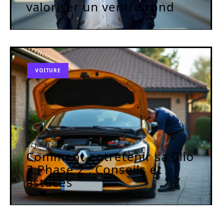
valoriser un ventre rond
VOITURE
27 juillet 2026
Comment entretenir sa Clio
3 Phase 2 : Conseils et
astuces