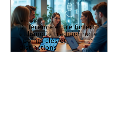
10 mars 2026
Différence entre fintech
et banque traditionnelle
: points clés et
distinctions
Contact
Mentions Légales
Sitemap