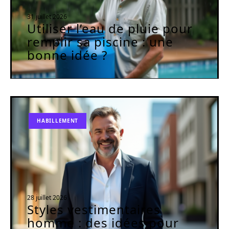
31 juillet 2026
Utiliser l’eau de pluie pour
remplir sa piscine : une
bonne idée ?
HABILLEMENT
28 juillet 2026
Styles vestimentaires
homme : des idées pour