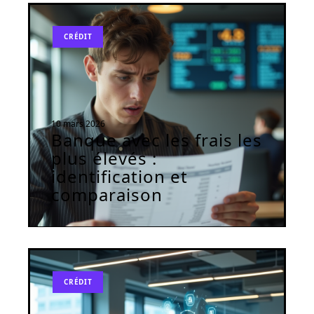
CRÉDIT
10 mars 2026
Banque avec les frais les
plus élevés :
identification et
comparaison
CRÉDIT