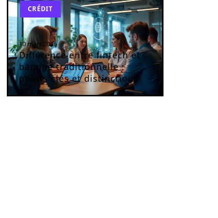
CRÉDIT
10 mars 2026
Différence entre fintech et
banque traditionnelle :
points clés et distinctions