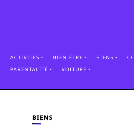
ACTIVITÉS
BIEN-ÊTRE
BIENS
C
PARENTALITÉ
VOITURE
BIENS