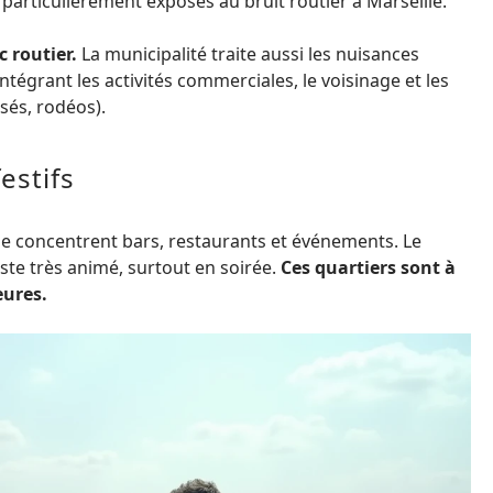
 particulièrement exposés au bruit routier à Marseille.
c routier.
La municipalité traite aussi les nuisances
égrant les activités commerciales, le voisinage et les
sés, rodéos).
estifs
aine concentrent bars, restaurants et événements. Le
ste très animé, surtout en soirée.
Ces quartiers sont à
eures.