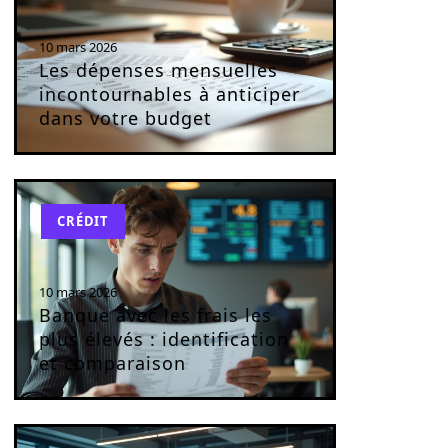
10 mars 2026
Les dépenses mensuelles
incontournables à anticiper
dans votre budget
CRÉDIT
10 mars 2026
Banque avec les frais les
plus élevés : identification
et comparaison