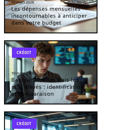
10 mars 2026
Les dépenses mensuelles
incontournables à anticiper
dans votre budget
CRÉDIT
10 mars 2026
Banque avec les frais les
plus élevés : identification
et comparaison
CRÉDIT