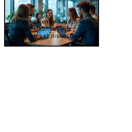
10 mars 2026
Différence entre fintech et
banque traditionnelle :
points clés et distinctions