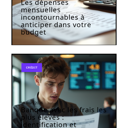
Les dépenses
mensuelles
incontournables à
anticiper dans votre
budget
CRÉDIT
10 mars 2026
Banque avec les frais les
plus élevés :
identification et