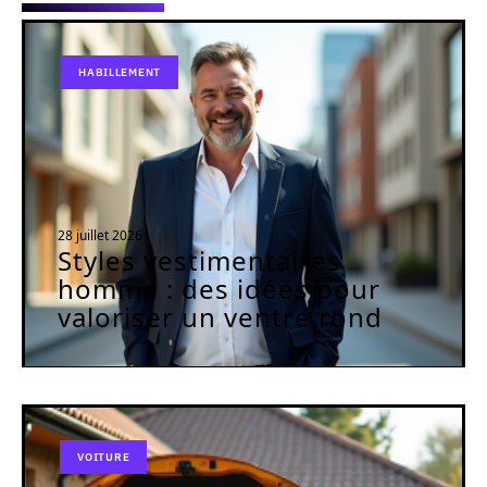
HABILLEMENT
28 juillet 2026
Styles vestimentaires
homme : des idées pour
valoriser un ventre rond
VOITURE