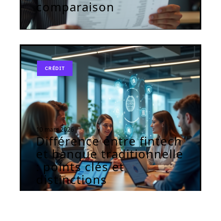
comparaison
CRÉDIT
10 mars 2026
Différence entre fintech
et banque traditionnelle
: points clés et
distinctions