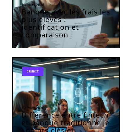
10 mars 2026
Banque avec les frais les
plus élevés :
identification et
comparaison
CRÉDIT
10 mars 2026
Différence entre fintech
et banque traditionnelle
: points clés et