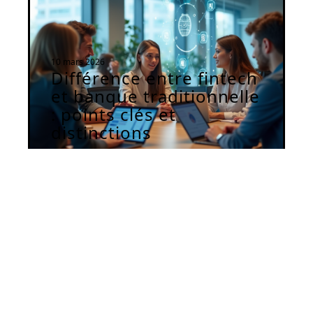
10 mars 2026
Différence entre fintech
et banque traditionnelle
: points clés et
distinctions
Contact
Mentions Légales
Sitemap