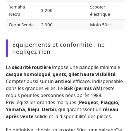
Yamaha
Scooter
3 200
Neo’s
électrique
Derbi Senda
2 900
Moto 50cc
Équipements et conformité : ne
négligez rien
La
sécurité routière
impose une panoplie minimale :
casque homologué
,
gants
,
gilet haute visibilité
.
Comptez aussi sur un
antivol
efficace, indispensable
dans les grandes villes. Le
BSR (permis AM)
reste
requis pour les personnes nées après 1988.
Privilégiez les grandes marques (
Peugeot
,
Piaggio
,
Yamaha
,
Rieju
,
Derbi
), qui garantissent un
réseau
après-vente
solide et la disponibilité des pièces.
En définitive, choisir un scooter 50cc, une mécaboîte