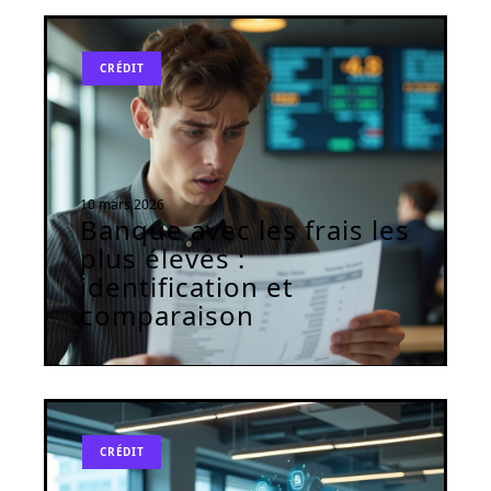
CRÉDIT
10 mars 2026
Banque avec les frais les
plus élevés :
identification et
comparaison
CRÉDIT