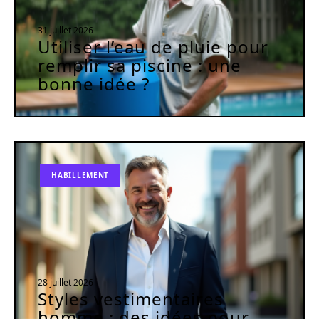
31 juillet 2026
Utiliser l’eau de pluie pour
remplir sa piscine : une
bonne idée ?
HABILLEMENT
28 juillet 2026
Styles vestimentaires
homme : des idées pour