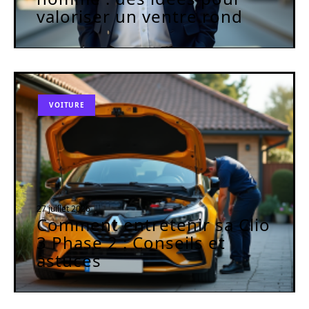
valoriser un ventre rond
VOITURE
27 juillet 2026
Comment entretenir sa Clio
3 Phase 2 : Conseils et
astuces