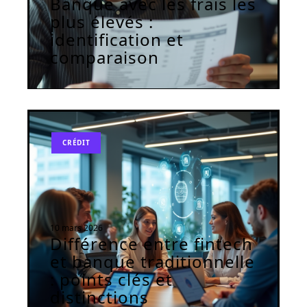
Banque avec les frais les
plus élevés :
identification et
comparaison
CRÉDIT
10 mars 2026
Différence entre fintech
et banque traditionnelle
: points clés et
distinctions